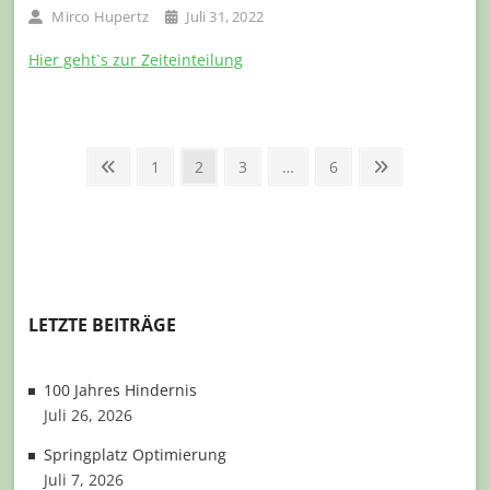
Mirco Hupertz
Juli 31, 2022
Hier geht`s zur Zeiteinteilung
Seitennummerierung
Previous
Page
Page
Page
Page
Next
1
2
3
…
6
page
page
der
Beiträge
LETZTE BEITRÄGE
100 Jahres Hindernis
Juli 26, 2026
Springplatz Optimierung
Juli 7, 2026