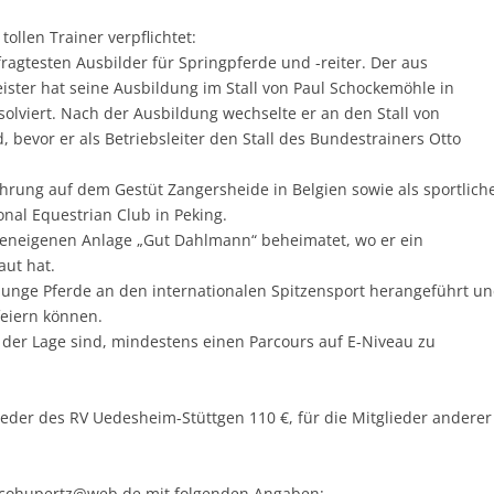
ollen Trainer verpflichtet:
fragtesten Ausbilder für Springpferde und -reiter. Der aus
ter hat seine Ausbildung im Stall von Paul Schockemöhle in
lviert. Nach der Ausbildung wechselte er an den Stall von
bevor er als Betriebsleiter den Stall des Bundestrainers Otto
hrung auf dem Gestüt Zangersheide in Belgien sowie als sportlich
onal Equestrian Club in Peking.
ilieneigenen Anlage „Gut Dahlmann“ beheimatet, wo er ein
aut hat.
 junge Pferde an den internationalen Spitzensport herangeführt u
feiern können.
in der Lage sind, mindestens einen Parcours auf E-Niveau zu
ieder des RV Uedesheim-Stüttgen 110 €, für die Mitglieder anderer
ircohupertz@web.de mit folgenden Angaben: