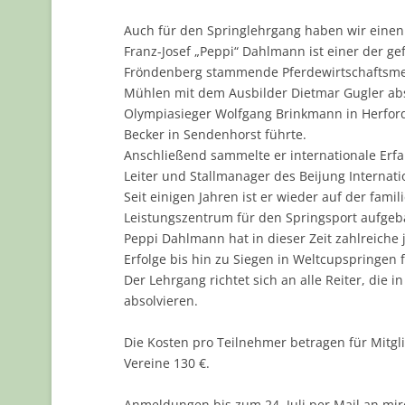
Auch für den Springlehrgang haben wir einen t
Franz-Josef „Peppi“ Dahlmann ist einer der ge
Fröndenberg stammende Pferdewirtschaftsmeis
Mühlen mit dem Ausbilder Dietmar Gugler abso
Olympiasieger Wolfgang Brinkmann in Herford, 
Becker in Sendenhorst führte.
Anschließend sammelte er internationale Erfa
Leiter und Stallmanager des Beijung Internati
Seit einigen Jahren ist er wieder auf der fam
Leistungszentrum für den Springsport aufgeb
Peppi Dahlmann hat in dieser Zeit zahlreiche
Erfolge bis hin zu Siegen in Weltcupspringen 
Der Lehrgang richtet sich an alle Reiter, die 
absolvieren.
Die Kosten pro Teilnehmer betragen für Mitgl
Vereine 130 €.
Anmeldungen bis zum 24. Juli per Mail an m